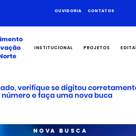
OUVIDORIA
CONTATOS
vimento
novação
INSTITUCIONAL
PROJETOS
EDITA
Norte
ado, verifique se digitou corretamen
do número e faça uma nova buca
NOVA BUSCA