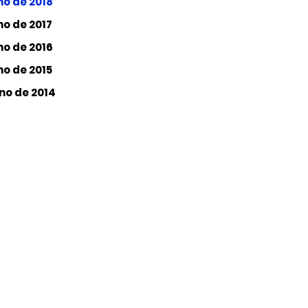
no de 2018
o de 2017
no de 2016
o de 2015
no de 2014
Desenvolvimento da Ciência,
vação do Estado do Rio Grande