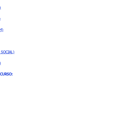
)
)
M)
O SOCIAL)
)
 CURSO: