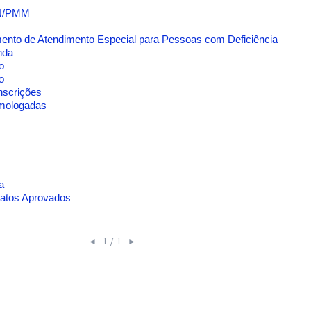
RN/PMM
ento de Atendimento Especial para Pessoas com Deficiência
nda
o
o
nscrições
omologadas
a
datos Aprovados
1 / 1
◄
►
Desenvolvimento da Ciência,