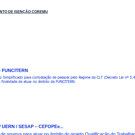
ENTO DE ISENÇÃO COREMU
 - FUNCITERN
ivo Simplificado para contratação de pessoal pelo Regime da CLT (Decreto Lei nº 5
finalidade de atuar no âmbito da FUNCITERN.
/ UERN / SESAP – CEFOPEe...
ro de reserva para atuar no âmbito do projeto Qualificação do Trabalh