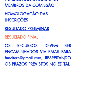
MEMBROS DA COMISSÃO
HOMOLOGAÇÃO DAS
INSCRIÇÕES
RESULTADO PRELIMINAR
RESULTADO FINAL
OS RECURSOS DEVEM SER
ENCAMINHADOS VIA EMAIL PARA
funcitern@gmail.com
, RESPEITANDO
OS PRAZOS PREVISTOS NO EDITAL
Fundação para o Desenvolvimento
da Ciência, Tecnologia e Inovação
do Estado do Rio Grande do Norte
Avenida Professor Antônio Campos, 144 -
Presidente Costa e Silva, Mossoró - RN,
59625-
620