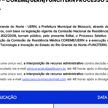
25 – COREME/UERN/FUNCITERN PROCESSO 
A RECEBER A BONIFICAÇÃO
05/02/2
A
AL - CIRURGIA GERAL
02/02/2
rande do Norte - UERN, a Prefeitura Municipal de Mossoró, através da
 - ONCOLOGIA CLÍNICA
02/02/2
rros, com base na legislação vigente da Comissão Nacional de Residên
.832/2008, tornam público, pelo presente Edital, o Processo Seletiv
ação da Comissão de Residência Médica COREME/UERN e a execução d
TÕES - CIRURGIA GERAL
26/01/2
, Tecnologia e Inovação do Estado do Rio Grande do Norte–FUNCITERN.
ÕES - ONCOLOGIA CLÍNICA
26/01/2
 uma única vez,
a interposição de recurso administrativo
contra decisão 
ARITOS PRELIMINARES
26/01/2
ocolado via e-mail
etnicoracial.diaad@uern.br
até 48 horas após a divulga
r uma única vez,
a interposição de recurso administrativo
contra decisão
VA DE CIRURGIA GERAL
26/01/2
lado via e-mail
selecoescoremes@gmail.com
até 48 horas após a divulga
A DE ONCOLOGIA CLÍNICA
26/01/2
BLICAÇÃO
DATA
ROVA ESCRITA DO EDITAL
23/01/2