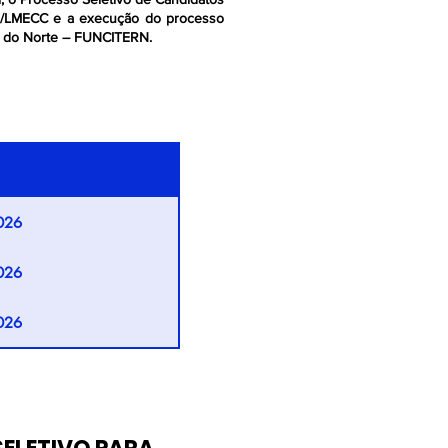
E/LMECC e a execução do processo
de do Norte – FUNCITERN.
026
026
026
026
026