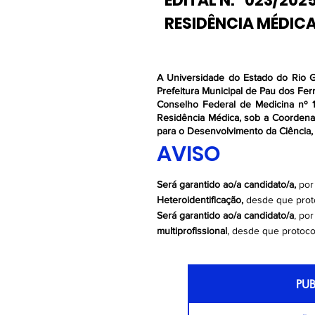
EDITAL N.º 023/20
CANDIDATOS APTOS 
RESIDÊNCIA MÉDIC
GABARITO FIN
A Universidade do Estado do Rio G
GABARITO FINAL
Prefeitura Municipal de Pau dos Fe
Conselho Federal de Medicina nº 1
Residência Médica, sob a Coorden
CADERNO DE QUES
para o Desenvolvimento da Ciência
AVISO
CADERNO DE QUEST
Será garantido ao/a candidato/a,
por
RECURSOS GAB
Heteroidentificação,
desde que prot
Será garantido ao/a candidato/a
, po
GABARITO - PRO
multiprofissional
, desde que protoco
GABARITO - PROV
PU
ENSALAMENTO DA P