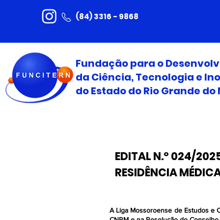
(84) 3316 - 9868
Fundação para o Desenvol
da Ciência, Tecnologia e I
do Estado do Rio Grande do 
EDITAL N.º 024/20
RESIDÊNCIA MÉDIC
A Liga Mossoroense de Estudos e C
CNRM e na Resolução do Conselho Fe