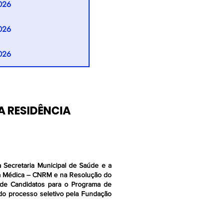
026
026
026
026
026
026
026
026
026
A RESIDÊNCIA
026
026
026
026
026
 Secretaria Municipal de Saúde e a
cia Médica – CNRM e na Resolução do
026
o de Candidatos para o Programa de
026
o processo seletivo pela Fundação
026
026