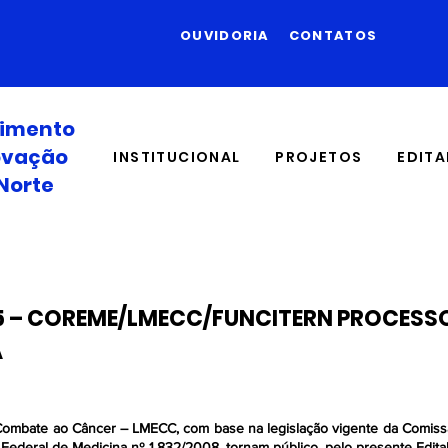
OUVIDORIA
CONTATOS
vimento
novação
INSTITUCIONAL
PROJETOS
EDITA
Norte
25 – COREME/LMECC/FUNCITERN PROCESS
A
ombate ao Câncer – LMECC, com base na legislação vigente da Comiss
deral de Medicina nº 1.832/2008, tornam público, pelo presente Edital