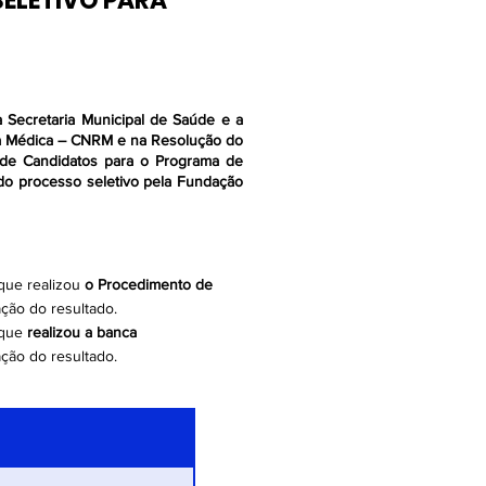
SELETIVO PARA
026
026
 Secretaria Municipal de Saúde e a
026
cia Médica – CNRM e na Resolução do
o de Candidatos para o Programa de
o processo seletivo pela Fundação
026
026
que realizou
o Procedimento de
026
ção do resultado.
 que
realizou a banca
026
ção do resultado.
026
026