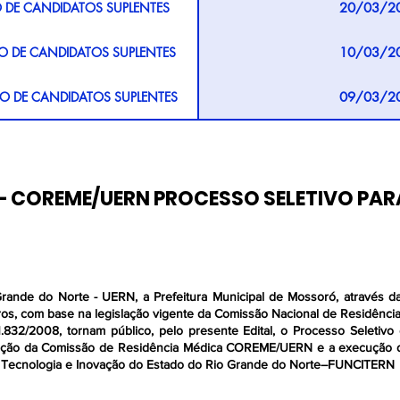
DE CANDIDATOS SUPLENTES
20/03/2
 INSCRIÇÕES DEFERIDAS
22/01/2
DE CANDIDATOS SUPLENTES
10/03/2
POR RECURSOS
19/01/2
DE CANDIDATOS SUPLENTES
09/03/2
ÕES DEFERIDAS
19/01/2
O DE CANDIDATOS SUPLENTES
03/03/2
ICAÇÃO Nº 03
17/01/2
 DE CANDIDATOS SUPLENTES
02/03/2
4 – COREME/UERN PROCESSO SELETIVO PAR
ICAÇÃO Nº 02
13/01/2
CANDIDATOS SUPLENTES
27/02/2
FINAL DE ISENTOS
12/01/2
ÃO DE SUPLENTES - COTISTAS
25/02/2
RECURSOS ISENÇÃO
10/01/2
rande do Norte - UERN, a Prefeitura Municipal de Mossoró, através da
CURSAL DA BANCA DE
rros, com base na legislação vigente da Comissão Nacional de Residên
25/02/2
IDENTIFICAÇÃO
.832/2008, tornam público, pelo presente Edital, o Processo Seletiv
ELIMINAR DE ISENTOS
09/01/2
ação da Comissão de Residência Médica COREME/UERN e a execução d
RIENTAÇÕES PARA MATRÍCULA
25/02/2
, Tecnologia e Inovação do Estado do Rio Grande do Norte–FUNCITERN
ICAÇÃO Nº 01
08/01/2