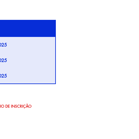
026
026
026
025
026
025
026
025
026
025
026
025
026
IO DE INSCRIÇÃO
025
026
025
026
025