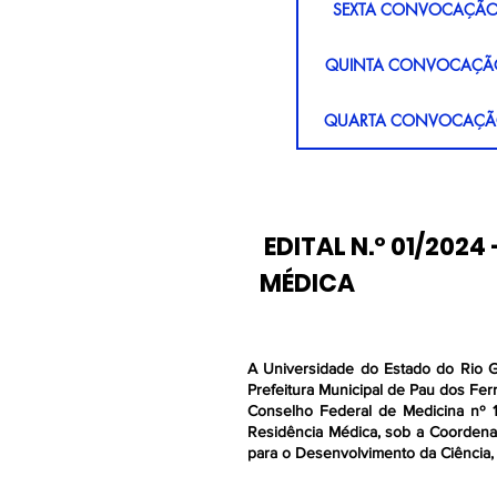
SEXTA CONVOCAÇÃO 
HOMOLOGAÇÃO DAS
QUINTA CONVOCAÇÃO 
INTER
QUARTA CONVOCAÇÃO 
INSCIRÇ
TERCEIRA CONVOCAÇÃ
RETIF
SEGUNDA CONVOCAÇÃO
EDITAL N.º 01/202
RETIF
MÉDICA
CONVOCAÇÃO DE 
RESULTADO 
LISTA DE CLASSIFICAÇ
INTERPOR 
A Universidade do Estado do Rio G
RESULTADO RE
Prefeitura Municipal de Pau dos Fe
HETERO
Conselho Federal de Medicina nº 1
RESULTADO PR
Residência Médica, sob a Coorden
RESULTADO FINAL E O
para o Desenvolvimento da Ciência
RETIF