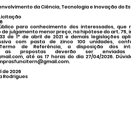
nvolvimento da Ciência, Tecnologia e Inovação do Es
Licitação
26
úblico para conhecimento dos interessados, que r
o de julgamento menor preço, na hipótese do art. 75, inc
133 de 1° de abril de 2021 e demais legislações apli
siva com pasta de zinco 100 unidades, confo
Termo de Referência, a disposição dos int
, as propostas deverão ser enviadas
mail.com
, até as 17 horas do dia 27/04/2026. Dúvi
mprasfuncitern@gmail.com
.
l de 2026
a Rodrigues