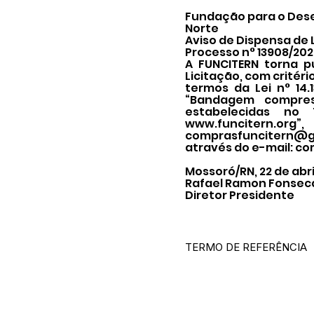
Fundação para o Dese
Norte
Aviso de Dispensa de 
Processo n° 13908/20
A FUNCITERN torna p
Licitação, com critéri
termos da Lei n° 14.
“Bandagem compres
estabelecidas no 
www.funcitern.org
”
comprasfuncitern@g
através do e-mail:
co
Mossoró/RN, 22 de abri
Rafael Ramon Fonsec
Diretor Presidente
TERMO DE REFERÊNCIA