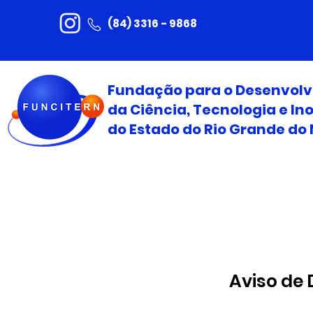
(84) 3316 - 9868
Fundação para o Desenvol
da Ciência, Tecnologia e I
do Estado do Rio Grande do 
Aviso de 