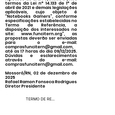
termos da Lei n° 14.133 de 1° de
abril de 2021 e demais legislações
aplicáveis, cujo objeto é
“Notebooks Gamers”, conforme
especificações estabelecidas no
Termo de Referência, a
disposição dos interessados no
site:
www.funcitern.org
”, as
propostas deverão ser enviadas
para o e-mail:
comprasfuncitern@gmail.com
,
até as 17 horas do dia 09/12/2025.
Dúvidas e esclarecimentos
através do e-mail:
comprasfuncitern@gmail.com
.
Mossoró/RN, 02 de dezembro de
2025
Rafael Ramon Fonseca Rodrigues
Diretor Presidente
TERMO DE REFERÊNCIA