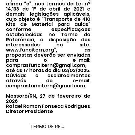
alínea “c”, nos termos da Lei n°
14.133 de 1° de abril de 2021 e
demais legislações aplicáveis,
cujo objeto é “Transporte de 410
Kits de Material para aulas”
conforme especificações
estabelecidas no Termo de
Referência, a disposição dos
interessados no site:
www.funcitern.org
”, as
propostas deverão ser enviadas
para o e-mail:
comprasfuncitern@gmail.com
,
até as 17 horas do dia 03/03/2025.
Dúvidas e esclarecimentos
através do e-mail:
comprasfuncitern@gmail.com
.
Mossoró/RN, 27 de fevereiro de
2026
Rafael Ramon Fonseca Rodrigues
Diretor Presidente
TERMO DE REFERÊNCIA