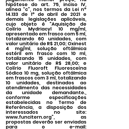
hipótese do art. 75, inciso IV,
alínea “c”, nos termos da Lei n°
14.133 de 1° de abril de 2021 e
demais legislações aplicáveis,
cujo objeto é “Aquisição de
Colírio Mydriacyl 10 mg/ml,
apresentado em frasco com 5 ml,
totalizando 60 unidades, com
valor unitário de R$ 21,00; Oxinest
4 mg/ml, solução oftálmica
estéril em frasco com 10 ml,
totalizando 15 unidades, com
valor unitário de R$ 28,00; e
Colírio Fluoroft Fluoresceína
Sódica 10 mg, solução oftálmica
em frascos com 3 ml, totalizando
10 unidades, destinados ao
atendimento das necessidades
da unidade demandante.,
conforme especificações
estabelecidas no Termo de
Referência, a disposição dos
interessados no site:
www.funcitern.org
”, as
propostas deverão ser enviadas
para o e-mail: