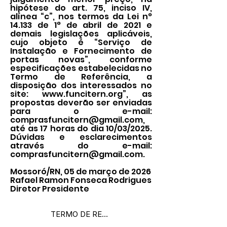
hipótese do art. 75, inciso IV,
alínea “c”, nos termos da Lei n°
14.133 de 1° de abril de 2021 e
demais legislações aplicáveis,
cujo objeto é “Serviço de
Instalação e Fornecimento de
portas novas”, conforme
especificações estabelecidas no
Termo de Referência, a
disposição dos interessados no
site:
www.funcitern.org
”, as
propostas deverão ser enviadas
para o e-mail:
comprasfuncitern@gmail.com
,
até as 17 horas do dia 10/03/2025.
Dúvidas e esclarecimentos
através do e-mail:
comprasfuncitern@gmail.com
.
Mossoró/RN, 05 de março de 2026
Rafael Ramon Fonseca Rodrigues
Diretor Presidente
TERMO DE REFERENCIA