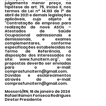
julgamento menor preço, na
hipótese do art. 75, inciso II, nos
termos da Lei n° 14.133 de 1° de
abril de 2021 e demais legislações
aplicáveis, cujo objeto é
“Contratação de empresa para
realização de nove ASOs –
Atestados de Saúde
Ocupacional admissionais e
demissionais, e exames
complementares, conforme
especificações estabelecidas no
Termo de Referência, a
disposição dos interessados no
site:
www.funcitern.org
”, as
propostas deverão ser enviadas
para o e-mail:
comprasfuncitern@gmail.com
.
Dúvidas e esclarecimentos
através do e-mail:
comprasfuncitern@gmail.com
.
Mossoró/RN, 16 de janeiro de 2024
Rafael Ramon Fonseca Rodrigues
Diretor Presidente