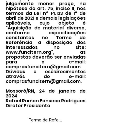
julgamento menor preço, na
hipótese do art. 75, inciso II, nos
termos da Lei n° 14.133 de 1° de
abril de 2021 e demais legislações
aplicáveis, cujo objeto é
“Aquisição de material diverso,
conforme especificações
constantes no Termo de
Referência, a disposição dos
interessados no site:
www.funcitern.org
”, as
propostas deverão ser enviadas
para o e-mail:
comprasfuncitern@gmail.com
.
Dúvidas e esclarecimentos
através do e-mail:
comprasfuncitern@gmail.com
.
Mossoró/RN, 24 de janeiro de
2024
Rafael Ramon Fonseca Rodrigues
Diretor Presidente
Termo de Referência