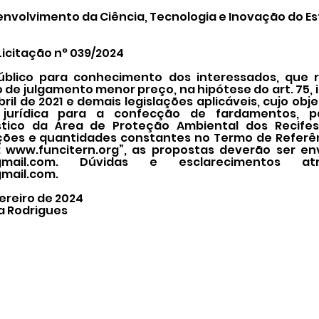
nvolvimento da Ciência, Tecnologia e Inovação do Es
Licitação n° 039/2024
úblico para conhecimento dos interessados, que r
o de julgamento menor preço, na hipótese do art. 75, i
 abril de 2021 e demais legislações aplicáveis, cujo o
 jurídica para a confecção de fardamentos, 
stico da Área de Proteção Ambiental dos Recifes
ões e quantidades constantes no Termo de Referên
:
www.funcitern.org
”, as propostas deverão ser en
mail.com
. Dúvidas e esclarecimentos at
mail.com
.
ereiro de 2024
a Rodrigues