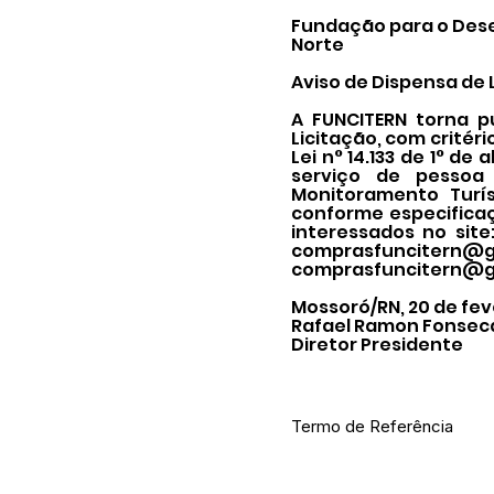
Fundação para o Dese
Norte
Aviso de Dispensa de 
A FUNCITERN torna p
Licitação, com critéri
Lei n° 14.133 de 1° de
serviço de pessoa
Monitoramento Turí
conforme especificaç
interessados no site
comprasfuncitern@g
comprasfuncitern@g
Mossoró/RN, 20 de fev
Rafael Ramon Fonsec
Diretor Presidente
Termo de Referência