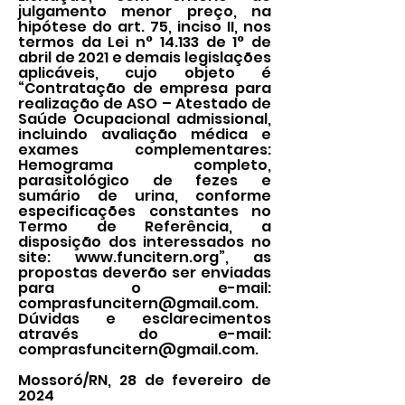
julgamento menor preço, na
hipótese do art. 75, inciso II, nos
termos da Lei n° 14.133 de 1° de
abril de 2021 e demais legislações
aplicáveis, cujo objeto é
“Contratação de empresa para
realização de ASO – Atestado de
Saúde Ocupacional admissional,
incluindo avaliação médica e
exames complementares:
Hemograma completo,
parasitológico de fezes e
sumário de urina, conforme
especificações constantes no
Termo de Referência, a
disposição dos interessados no
site:
www.funcitern.org
”, as
propostas deverão ser enviadas
para o e-mail:
comprasfuncitern@gmail.com
.
Dúvidas e esclarecimentos
através do e-mail:
comprasfuncitern@gmail.com
.
Mossoró/RN, 28 de fevereiro de
2024