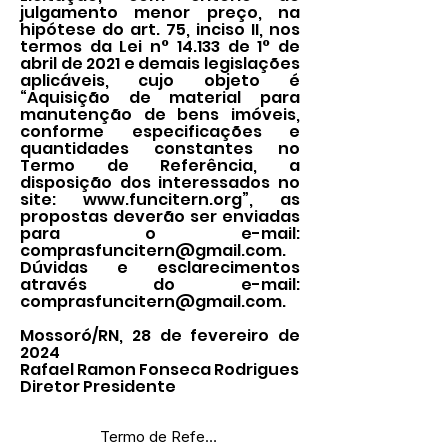
julgamento menor preço, na
hipótese do art. 75, inciso II, nos
termos da Lei n° 14.133 de 1° de
abril de 2021 e demais legislações
aplicáveis, cujo objeto é
“Aquisição de material para
manutenção de bens imóveis,
conforme especificações e
quantidades constantes no
Termo de Referência, a
disposição dos interessados no
site:
www.funcitern.org
”, as
propostas deverão ser enviadas
para o e-mail:
comprasfuncitern@gmail.com
.
Dúvidas e esclarecimentos
através do e-mail:
comprasfuncitern@gmail.com
.
Mossoró/RN, 28 de fevereiro de
2024
Rafael Ramon Fonseca Rodrigues
Diretor Presidente
Termo de Referência