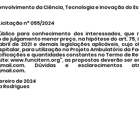
nvolvimento da Ciência, Tecnologia e Inovação do Es
Licitação n° 055/2024
úblico para conhecimento dos interessados, que r
o de julgamento menor preço, na hipótese do art. 75, i
e abril de 2021 e demais legislações aplicáveis, cujo 
spitalar, para utilização no Projeto Ambulatório da F
ificações e quantidades constantes no Termo de Ref
ite:
www.funcitern.org
”, as propostas deverão ser e
mail.com
. Dúvidas e esclarecimentos at
mail.com
.
ereiro de 2024
a Rodrigues