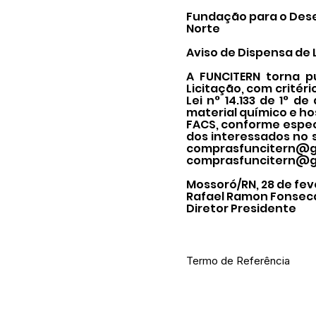
Fundação para o Dese
Norte
Aviso de Dispensa de 
A FUNCITERN torna p
Licitação, com critéri
Lei n° 14.133 de 1° d
material químico e ho
FACS, conforme espec
dos interessados no s
comprasfuncitern@g
comprasfuncitern@g
Mossoró/RN, 28 de fev
Rafael Ramon Fonsec
Diretor Presidente
Termo de Referência