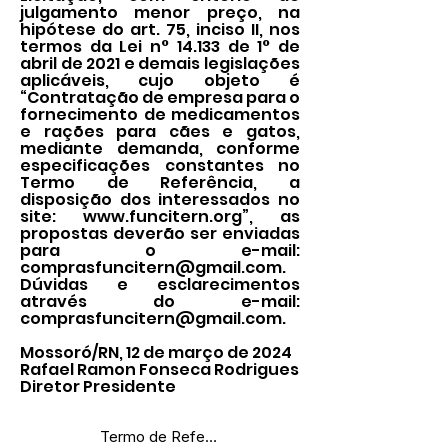
julgamento menor preço, na
hipótese do art. 75, inciso II, nos
termos da Lei n° 14.133 de 1° de
abril de 2021 e demais legislações
aplicáveis, cujo objeto é
“Contratação de empresa para o
fornecimento de medicamentos
e rações para cães e gatos,
mediante demanda, conforme
especificações constantes no
Termo de Referência, a
disposição dos interessados no
site:
www.funcitern.org
”, as
propostas deverão ser enviadas
para o e-mail:
comprasfuncitern@gmail.com
.
Dúvidas e esclarecimentos
através do e-mail:
comprasfuncitern@gmail.com
.
Mossoró/RN, 12 de março de 2024
Rafael Ramon Fonseca Rodrigues
Diretor Presidente
Termo de Referência