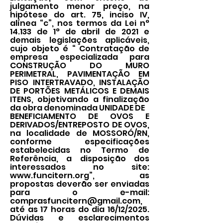
julgamento menor preço, na
hipótese do art. 75, inciso IV,
alínea “c”, nos termos da Lei n°
14.133 de 1° de abril de 2021 e
demais legislações aplicáveis,
cujo objeto é “ Contratação de
empresa especializada para
CONSTRUÇÃO DO MURO
PERIMETRAL, PAVIMENTAÇÃO EM
PISO INTERTRAVADO, INSTALAÇÃO
DE PORTÕES METÁLICOS E DEMAIS
ITENS, objetivando a finalização
da obra denominada UNIDADE DE
BENEFICIAMENTO DE OVOS E
DERIVADOS/ENTREPOSTO DE OVOS,
na localidade de MOSSORÓ/RN,
conforme especificações
estabelecidas no Termo de
Referência, a disposição dos
interessados no site:
www.funcitern.org
”, as
propostas deverão ser enviadas
para o e-mail:
comprasfuncitern@gmail.com
,
até as 17 horas do dia 16/12/2025.
Dúvidas e esclarecimentos