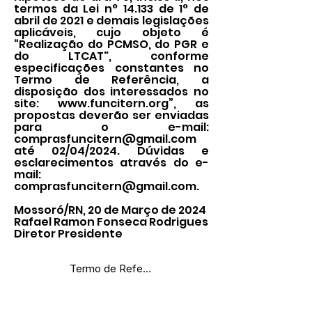
termos da Lei n° 14.133 de 1° de
abril de 2021 e demais legislações
aplicáveis, cujo objeto é
“Realização do PCMSO, do PGR e
do LTCAT", conforme
especificações constantes no
Termo de Referência, a
disposição dos interessados no
site:
www.funcitern.org
”, as
propostas deverão ser enviadas
para o e-mail:
comprasfuncitern@gmail.com
até 02/04/2024. Dúvidas e
esclarecimentos através do e-
mail:
comprasfuncitern@gmail.com
.
Mossoró/RN, 20 de Março de 2024
Rafael Ramon Fonseca Rodrigues
Diretor Presidente
Termo de Referência