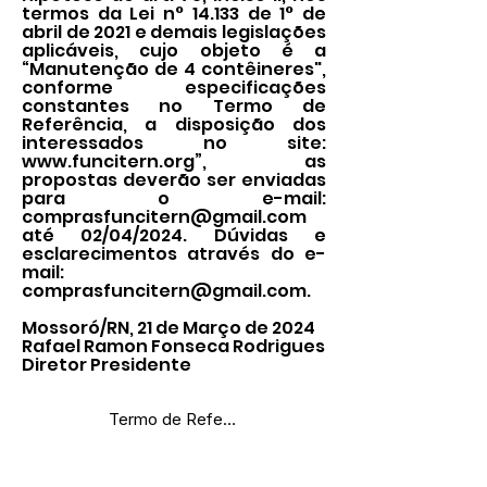
termos da Lei n° 14.133 de 1° de
abril de 2021 e demais legislações
aplicáveis, cujo objeto é a
“Manutenção de 4 contêineres",
conforme especificações
constantes no Termo de
Referência, a disposição dos
interessados no site:
www.funcitern.org
”, as
propostas deverão ser enviadas
para o e-mail:
comprasfuncitern@gmail.com
até 02/04/2024. Dúvidas e
esclarecimentos através do e-
mail:
comprasfuncitern@gmail.com
.
Mossoró/RN, 21 de Março de 2024
Rafael Ramon Fonseca Rodrigues
Diretor Presidente
Termo de Referência