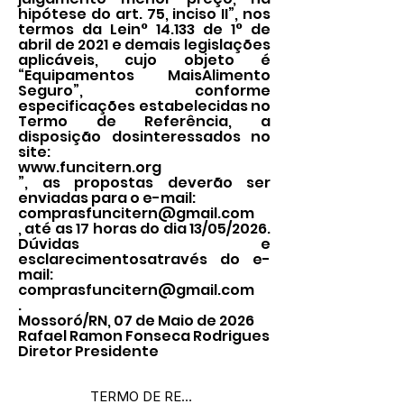
hipótese do art. 75, inciso II”, nos
termos da Lein° 14.133 de 1° de
abril de 2021 e demais legislações
aplicáveis, cujo objeto é
“Equipamentos MaisAlimento
Seguro”, conforme
especificações estabelecidas no
Termo de Referência, a
disposição dosinteressados no
site:
www.funcitern.org
”, as propostas deverão ser
enviadas para o e-mail:
comprasfuncitern@gmail.com
, até as 17 horas do dia 13/05/2026.
Dúvidas e
esclarecimentosatravés do e-
mail:
comprasfuncitern@gmail.com
.
Mossoró/RN, 07 de Maio de 2026
Rafael Ramon Fonseca Rodrigues
Diretor Presidente
TERMO DE REFERENCIA