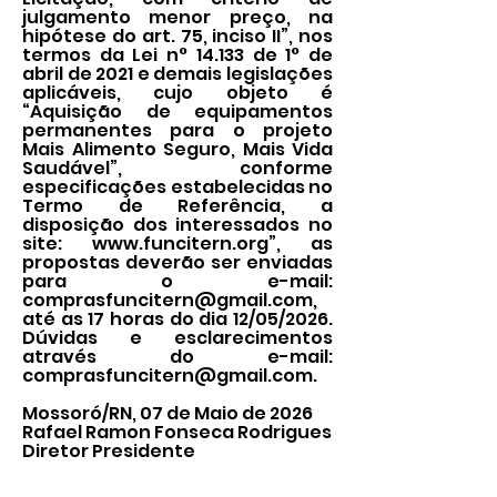
julgamento menor preço, na
hipótese do art. 75, inciso II”, nos
termos da Lei n° 14.133 de 1° de
abril de 2021 e demais legislações
aplicáveis, cujo objeto é
“Aquisição de equipamentos
permanentes para o projeto
Mais Alimento Seguro, Mais Vida
Saudável”, conforme
especificações estabelecidas no
Termo de Referência, a
disposição dos interessados no
site:
www.funcitern.org
”, as
propostas deverão ser enviadas
para o e-mail:
comprasfuncitern@gmail.com
,
até as 17 horas do dia 12/05/2026.
Dúvidas e esclarecimentos
através do e-mail:
comprasfuncitern@gmail.com
.
Mossoró/RN, 07 de Maio de 2026
Rafael Ramon Fonseca Rodrigues
Diretor Presidente