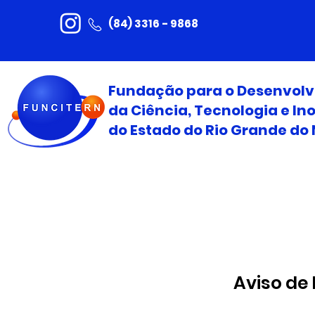
(84) 3316 - 9868
Fundação para o Desenvol
da Ciência, Tecnologia e I
do Estado do Rio Grande do 
Aviso de 