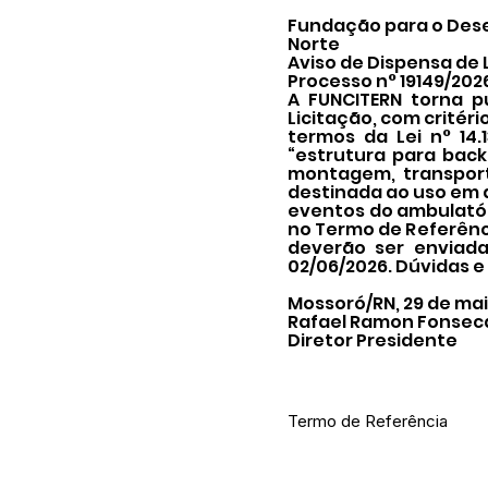
Fundação para o Dese
Norte
Aviso de Dispensa de 
Processo n° 19149/202
A FUNCITERN torna p
Licitação, com critéri
termos da Lei n° 14.
“estrutura para back
montagem, transport
destinada ao uso em a
eventos do ambulatór
no Termo de Referênci
deverão ser enviada
02/06/2026. Dúvidas e
Mossoró/RN, 29 de mai
Rafael Ramon Fonsec
Diretor Presidente
Termo de Referência