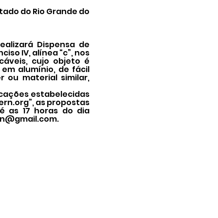
tado do Rio Grande do
ealizará Dispensa de
iso IV, alínea “c”, nos
cáveis, cujo objeto é
em alumínio, de fácil
ou material similar,
icações estabelecidas
ern.org
”, as propostas
té as 17 horas do dia
rn@gmail.com
.