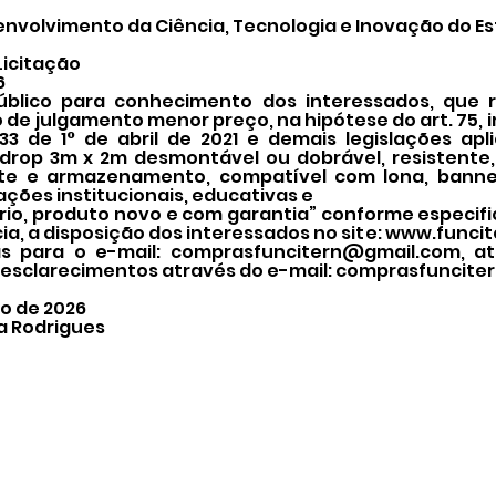
nvolvimento da Ciência, Tecnologia e Inovação do Es
Licitação
6
úblico para conhecimento dos interessados, que r
o de julgamento menor preço, na hipótese do art. 75, inc
133 de 1° de abril de 2021 e demais legislações apli
drop 3m x 2m desmontável ou dobrável, resistente, 
e e armazenamento, compatível com lona, banner 
ções institucionais, educativas e
io, produto novo e com garantia” conforme especif
a, a disposição dos interessados no site:
www.funcit
s para o e-mail:
comprasfuncitern@gmail.com
, a
 esclarecimentos através do e-mail:
comprasfuncite
o de 2026
a Rodrigues