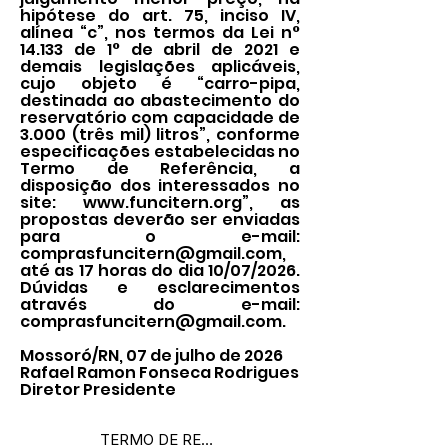
hipótese do art. 75, inciso IV,
alínea “c”, nos termos da Lei n°
14.133 de 1° de abril de 2021 e
demais legislações aplicáveis,
cujo objeto é “carro-pipa,
destinada ao abastecimento do
reservatório com capacidade de
3.000 (três mil) litros”, conforme
especificações estabelecidas no
Termo de Referência, a
disposição dos interessados no
site:
www.funcitern.org
”, as
propostas deverão ser enviadas
para o e-mail:
comprasfuncitern@gmail.com
,
até as 17 horas do dia 10/07/2026.
Dúvidas e esclarecimentos
através do e-mail:
comprasfuncitern@gmail.com
.
Mossoró/RN, 07 de julho de 2026
Rafael Ramon Fonseca Rodrigues
Diretor Presidente
TERMO DE REFERÊNCIA