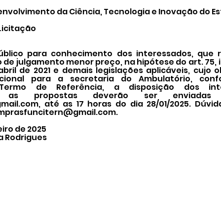
nvolvimento da Ciência, Tecnologia e Inovação do Es
Licitação
úblico para conhecimento dos interessados, que r
o de julgamento menor preço, na hipótese do art. 75, i
e abril de 2021 e demais legislações aplicáveis, cujo 
ncional para a secretaria do Ambulatório, conf
Termo de Referência, a disposição dos int
, as propostas deverão ser enviadas
mail.com
, até as 17 horas do dia 28/01/2025. Dúvi
mprasfuncitern@gmail.com
.
eiro de 2025
a Rodrigues