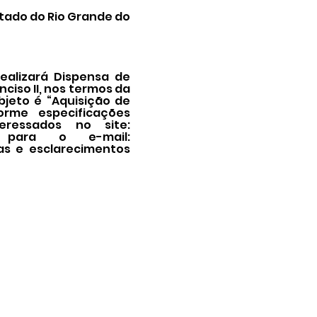
tado do Rio Grande do
ealizará Dispensa de
nciso II, nos termos da
objeto é “Aquisição de
orme especificações
eressados no site:
 para o e-mail:
das e esclarecimentos