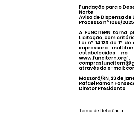
Fundação para o Dese
Norte
Aviso de Dispensa de 
Processo n° 1099/2025
A FUNCITERN torna p
Licitação, com critéri
Lei n° 14.133 de 1° d
impressora multifu
estabelecidas no 
www.funcitern.org
”
comprasfuncitern@g
através do e-mail:
co
Mossoró/RN, 23 de jan
Rafael Ramon Fonsec
Diretor Presidente
Termo de Referência