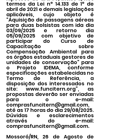
termos da Lei n° 14.133 de 1° de
abril de 2021 e demais legislações
aplicáveis, cujo objeto é
“Aquisição de passagens aéreas
para duas bolsistas com ida dia
03/09/2025 e retorno dia
05/09/2025 com objetivo de
participar do Curso de
Capacitação sobre
Compensação Ambiental para
os órgãos estaduais gestores de
unidades de conservação” para
o Projeto IDEMA, conforme
especificações estabelecidas no
Termo de Referência, a
disposição dos interessados no
site:
www.funcitern.org
”, as
propostas deverão ser enviadas
para o e-mail:
comprasfuncitern@gmail.com
,
até as 17 horas do dia 29/08/2025.
Dúvidas e esclarecimentos
através do e-mail:
comprasfuncitern@gmail.com
.
Mossoró/RN, 26 de Agosto de