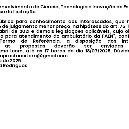
nvolvimento da Ciência, Tecnologia e Inovação do Es
sa de Licitação
5
úblico para conhecimento dos interessados, que r
o de julgamento menor preço, na hipótese do art. 75, i
e abril de 2021 e demais legislações aplicáveis, cujo 
o para atendimento do ambulatório da FAEN”, con
Termo de Referência, a disposição dos int
, as propostas deverão ser enviadas
mail.com
, até as 17 horas do dia 18/07/2025. Dúvi
mprasfuncitern@gmail.com
.
o de 2025
a Rodrigues