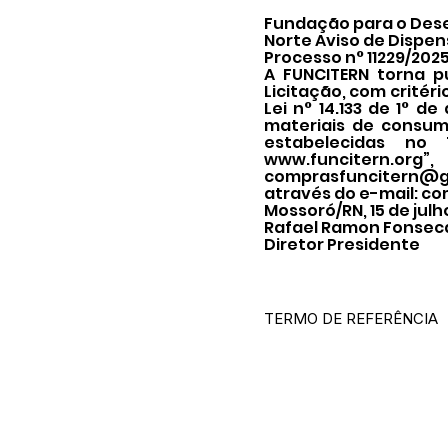
Fundação para o Dese
Norte Aviso de Dispen
Processo n° 11229/202
A FUNCITERN torna p
Licitação, com critéri
Lei n° 14.133 de 1° d
materiais de consum
estabelecidas no 
www.funcitern.org
”
comprasfuncitern@g
através do e-mail:
co
Mossoró/RN, 15 de julh
Rafael Ramon Fonsec
Diretor Presidente
TERMO DE REFERÊNCIA