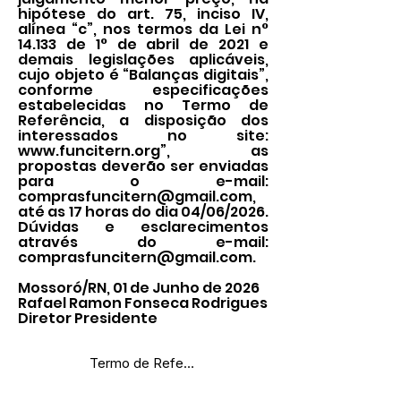
hipótese do art. 75, inciso IV,
alínea “c”, nos termos da Lei n°
14.133 de 1° de abril de 2021 e
demais legislações aplicáveis,
cujo objeto é “Balanças digitais”,
conforme especificações
estabelecidas no Termo de
Referência, a disposição dos
interessados no site:
www.funcitern.org
”, as
propostas deverão ser enviadas
para o e-mail:
comprasfuncitern@gmail.com
,
até as 17 horas do dia 04/06/2026.
Dúvidas e esclarecimentos
através do e-mail:
comprasfuncitern@gmail.com
.
Mossoró/RN, 01 de Junho de 2026
Rafael Ramon Fonseca Rodrigues
Diretor Presidente
Termo de Referência