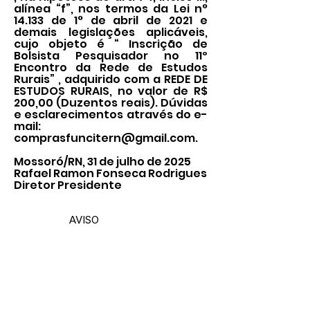
alínea “f”, nos termos da Lei n°
14.133 de 1° de abril de 2021 e
demais legislações aplicáveis,
cujo objeto é “ Inscrição de
Bolsista Pesquisador no 11º
Encontro da Rede de Estudos
Rurais” , adquirido com a REDE DE
ESTUDOS RURAIS, no valor de R$
200,00 (Duzentos reais). Dúvidas
e esclarecimentos através do e-
mail:
comprasfuncitern@gmail.com
.
Mossoró/RN, 31 de julho de 2025
Rafael Ramon Fonseca Rodrigues
Diretor Presidente
AVISO