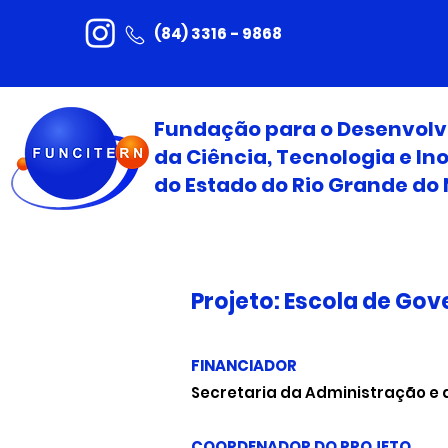
(84) 3316 - 9868
Fundação para o Desenvol
da Ciência, Tecnologia e I
do Estado do Rio Grande do 
Projeto: Escola de Go
​FINANCIADOR
Secretaria da Administração e 
COORDENADOR DO PROJETO