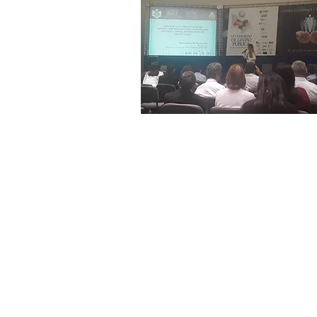
Fundação para o 
Tecnologia e Ino
do Norte
Avenida Professor Antônio Campos
C
NPJ:
21.212.556/0001-11 |
Inscrição 