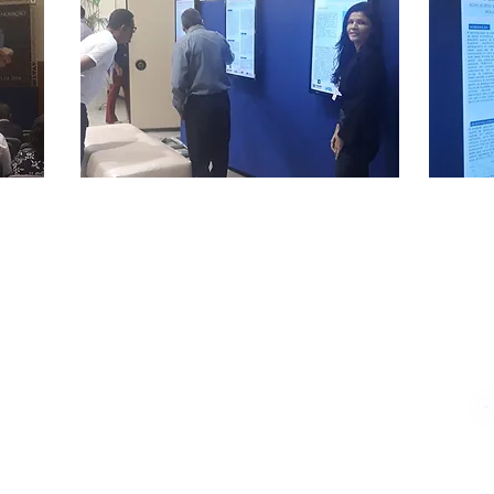
Desenvolvimento da Ciência,
vação do Estado do Rio Grande
, 144 - Presidente Costa e Silva, Mossoró - RN, 59625-620
Municipal:
024.085-0 |
Inscrição Estadual:
Isenta