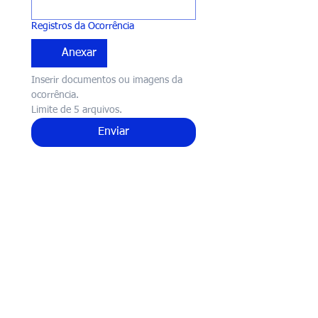
Registros da Ocorrência
Anexar
Inserir documentos ou imagens da 
ocorrência.
Limite de 5 arquivos.
Enviar
Fundação para o Desenvolvimento
da Ciência, Tecnologia e Inovação
do Estado do Rio Grande do Norte
Avenida Professor Antônio Campos, 144 -
Presidente Costa e Silva, Mossoró - RN,
59625-
620
C
NPJ:
21.212.556
/0001-11 |
Inscrição Municipal: