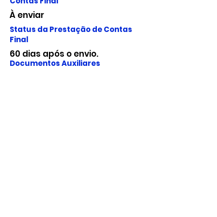
Contas Final
À enviar
Status da Prestação de Contas
Final
60 dias após o envio.
Documentos Auxiliares
Fundação para o Desenvolvimento
da Ciência, Tecnologia e Inovação
do Estado do Rio Grande do Norte