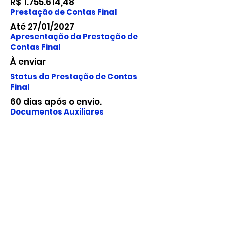
R$
1.755.614
,48
Prestação de Contas Final
Até 27/01/2027
Apresentação da Prestação de
Contas Final
À enviar
Status da Prestação de Contas
Final
60 dias após o envio.
Documentos Auxiliares
Fundação para o Desenvolvimento
da Ciência, Tecnologia e Inovação
do Estado do Rio Grande do Norte