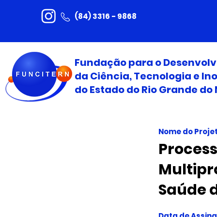
(84) 3316 - 9868
Fundação para o Desenvol
da Ciência, Tecnologia e I
do Estado do Rio Grande do 
Nome do Proje
Process
Multipr
Saúde 
Data de Assin