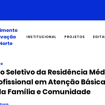
OUVIDORIA
CONTATOS
vimento
novação
INSTITUCIONAL
PROJETOS
EDITA
Norte
to
o Seletivo da Residência Méd
ofissional em Atenção Básica
da Família e Comunidade
atura