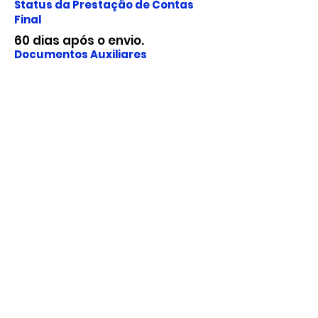
Status da Prestação de Contas
Final
60 dias após o envio.
Documentos Auxiliares
Fundação para o Desenvolvimento
da Ciência, Tecnologia e Inovação
do Estado do Rio Grande do Norte