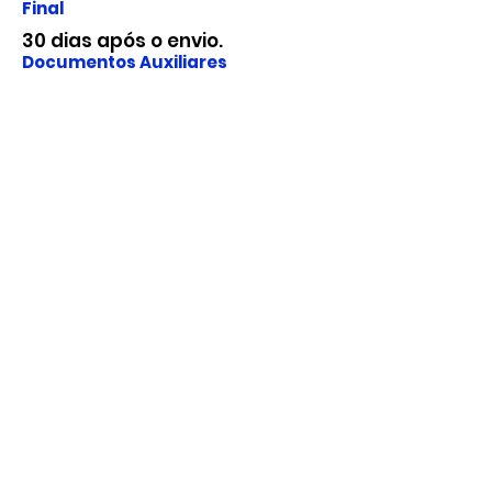
Final
30 dias após o envio.
Documentos Auxiliares
Fundação para o Desenvolvimento
da Ciência, Tecnologia e Inovação
do Estado do Rio Grande do Norte