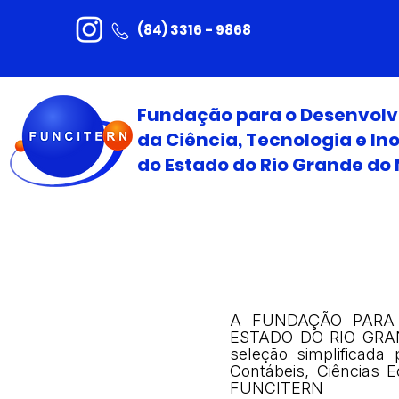
(84) 3316 - 9868
Fundação para o Desenvol
da Ciência, Tecnologia e I
do Estado do Rio Grande do 
A FUNDAÇÃO PARA 
ESTADO DO RIO GRAND
seleção simplificada
Contábeis, Ciências 
FUNCITERN