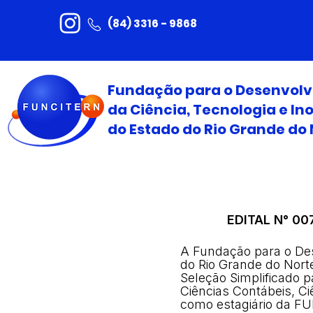
(84) 3316 - 9868
Fundação para o Desenvol
da Ciência, Tecnologia e I
do Estado do Rio Grande do 
EDITAL N° 00
A Fundação para o Des
do Rio Grande do Nort
Seleção Simplificado 
Ciências Contábeis, C
como estagiário da F