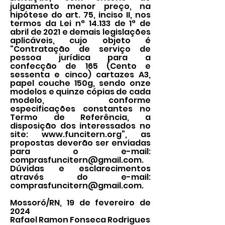
julgamento menor preço, na
hipótese do art. 75, inciso II, nos
termos da Lei n° 14.133 de 1° de
abril de 2021 e demais legislações
aplicáveis, cujo objeto é
“Contratação de serviço de
pessoa jurídica para a
confecção de 165 (Cento e
sessenta e cinco) cartazes A3,
papel couche 150g, sendo onze
modelos e quinze cópias de cada
modelo, conforme
especificações constantes no
Termo de Referência, a
disposição dos interessados no
site:
www.funcitern.org
”, as
propostas deverão ser enviadas
para o e-mail:
comprasfuncitern@gmail.com
.
Dúvidas e esclarecimentos
através do e-mail:
comprasfuncitern@gmail.com
.
Mossoró/RN, 19 de fevereiro de
2024
Rafael Ramon Fonseca Rodrigues