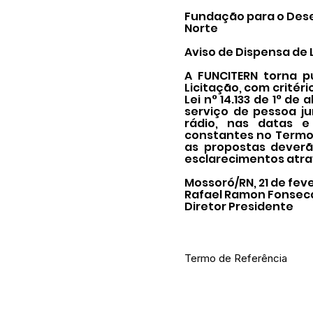
Fundação para o Dese
Norte
Aviso de Dispensa de 
A FUNCITERN torna p
Licitação, com critéri
Lei n° 14.133 de 1° de
serviço de pessoa j
rádio, nas datas e 
constantes no Termo 
as propostas deverã
esclarecimentos atra
Mossoró/RN, 21 de fev
Rafael Ramon Fonsec
Diretor Presidente
Termo de Referência