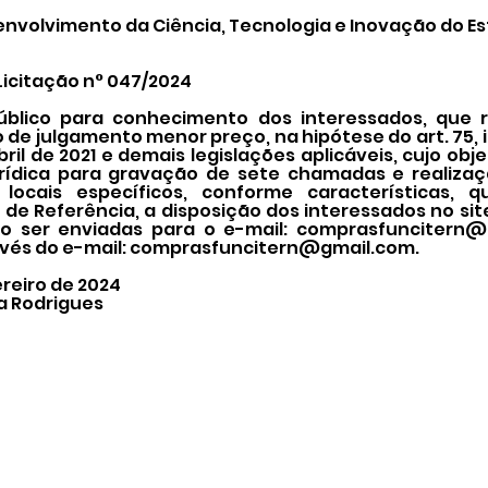
nvolvimento da Ciência, Tecnologia e Inovação do Es
Licitação n° 047/2024
úblico para conhecimento dos interessados, que r
o de julgamento menor preço, na hipótese do art. 75, i
 abril de 2021 e demais legislações aplicáveis, cujo o
urídica para gravação de sete chamadas e realiza
locais específicos, conforme características, 
de Referência, a disposição dos interessados no sit
o ser enviadas para o e-mail:
comprasfuncitern@
vés do e-mail:
comprasfuncitern@gmail.com
.
ereiro de 2024
a Rodrigues