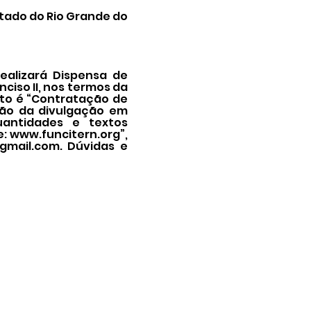
tado do Rio Grande do
ealizará Dispensa de
nciso II, nos termos da
bjeto é “Contratação de
ção da divulgação em
quantidades e textos
e:
www.funcitern.org
”,
gmail.com
. Dúvidas e