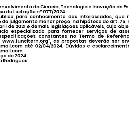
nvolvimento da Ciência, Tecnologia e Inovação do Es
sa de Licitação n° 077/2024
úblico para conhecimento dos interessados, que r
o de julgamento menor preço, na hipótese do art. 75, i
 abril de 2021 e demais legislações aplicáveis, cujo o
acia especializado para fornecer serviços de asse
 especificações constantes no Termo de Referênc
:
www.funcitern.org
”, as propostas deverão ser en
mail.com
até 02/04/2024. Dúvidas e esclarecimento
mail.com
.
rço de 2024
a Rodrigues