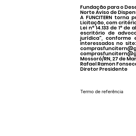
Fundação para o Dese
Norte Aviso de Dispen
A FUNCITERN torna p
Licitação, com critéri
Lei n° 14.133 de 1° de
escritório de advoc
jurídica", conforme
interessados no site
comprasfuncitern@g
comprasfuncitern@g
Mossoró/RN, 27 de Ma
Rafael Ramon Fonsec
Diretor Presidente
Termo de referência