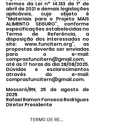
termos da Lei n° 14.133 de 1° de
abril de 2021 e demais legislações
aplicáveis, cujo objeto é
“Materiais para o Projeto MAIS
ALIMENTO SEGURO”, conforme
especificações estabelecidas no
Termo de Referência, a
disposição dos interessados no
site:
www.funcitern.org
”, as
propostas deverão ser enviadas
para o e-mail:
comprasfuncitern@gmail.com
,
até as 17 horas do dia 28/08/2025.
Dúvidas e esclarecimentos
através do e-mail:
comprasfuncitern@gmail.com
.
Mossoró/RN, 25 de agosto de
2025
Rafael Ramon Fonseca Rodrigues
Diretor Presidente
TERMO DE REFERÊNCIA